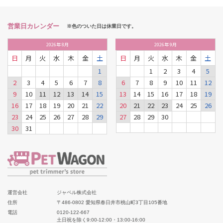
営業日カレンダー
※色のついた日は休業日です。
2026
年
8月
2026
年
9月
日
月
火
水
木
金
土
日
月
火
水
木
金
土
1
1
2
3
4
5
2
3
4
5
6
7
8
6
7
8
9
10
11
12
9
10
11
12
13
14
15
13
14
15
16
17
18
19
16
17
18
19
20
21
22
20
21
22
23
24
25
26
23
24
25
26
27
28
29
27
28
29
30
30
31
運営会社
ジャペル株式会社
住所
〒486-0802 愛知県春日井市桃山町3丁目105番地
電話
0120-122-667
土日祝を除く9:00-12:00・13:00-16:00