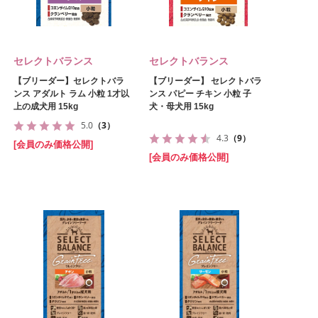
セレクトバランス
セレクトバランス
【ブリーダー】セレクトバラ
【ブリーダー】 セレクトバラ
ンス アダルト ラム 小粒 1才以
ンス パピー チキン 小粒 子
上の成犬用 15kg
犬・母犬用 15kg
5.0
（3）
4.3
（9）
[会員のみ価格公開]
[会員のみ価格公開]