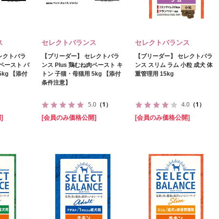
ス
セレクトバランス
セレクトバランス
レクトバラ
【ブリーダー】 セレクトバラ
【ブリーダー】 セレクトバラ
肉ペースト パ
ンス Plus 鶏むね肉ペースト キ
ンス スリム ラム 小粒 成犬 体
kg 【添付
トン 子猫・母猫用 5kg 【添付
重管理用 15kg
条件注意】
5.0
（1）
4.0
（1）
]
[会員のみ価格公開]
[会員のみ価格公開]