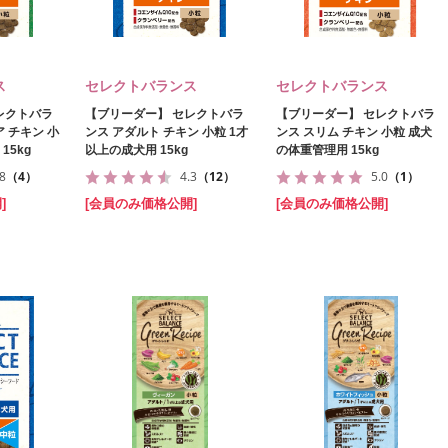
ス
セレクトバランス
セレクトバランス
レクトバラ
【ブリーダー】 セレクトバラ
【ブリーダー】 セレクトバラ
 チキン 小
ンス アダルト チキン 小粒 1才
ンス スリム チキン 小粒 成犬
15kg
以上の成犬用 15kg
の体重管理用 15kg
.8
（4）
4.3
（12）
5.0
（1）
]
[会員のみ価格公開]
[会員のみ価格公開]