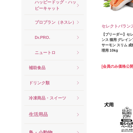
ハッピードッグ・ハッ
ピーキャット
プロプラン（ネスレ）
セレクトバラン
【ブリーダー】セ
Dr.PRO.
ンス 猫用 グレイン
サーモン スリム 
理用 10kg
ニュートロ
[会員のみ価格公開
補助食品
ドリンク類
冷凍商品・スイーツ
生活用品
鳥・小動物