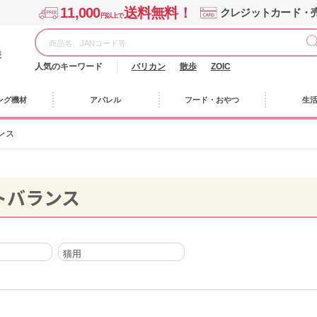
11,000
送料無料！
クレジットカード・
円以上で
様
人気のキーワード
バリカン
散歩
ZOIC
ング機材
アパレル
フード・おやつ
生
ンス
トバランス
猫用