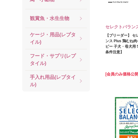
観賞魚・水生生物
セレクトバラン
ケージ・用品(レプタ
【ブリーダー】 セ
ンス Plus 鶏むね
イル)
ピー 子犬・母犬用 5
条件注意】
フード・サプリ(レプ
タイル)
[会員のみ価格公開
手入れ用品(レプタイ
ル)