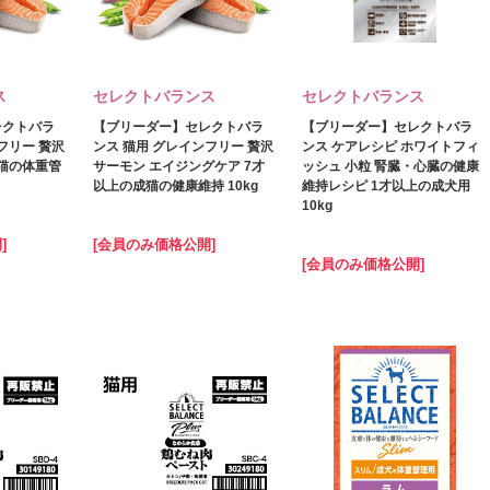
ス
セレクトバランス
セレクトバランス
レクトバラ
【ブリーダー】セレクトバラ
【ブリーダー】セレクトバラ
フリー 贅沢
ンス 猫用 グレインフリー 贅沢
ンス ケアレシピ ホワイトフィ
成猫の体重管
サーモン エイジングケア 7才
ッシュ 小粒 腎臓・心臓の健康
以上の成猫の健康維持 10kg
維持レシピ 1才以上の成犬用
10kg
]
[会員のみ価格公開]
[会員のみ価格公開]