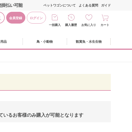
売掛払い可能
ペットワゴンについて
よくある質問
ガイド
会員登録
ログイン
一括購入
購入履歴
お気に入り
カート
活用品
鳥・小動物
観賞魚・水生生物
しているお客様のみ購入が可能となります