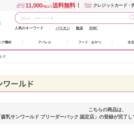
11,000
送料無料！
クレジットカード・
円以上で
様
人気のキーワード
バリカン
散歩
ZOIC
ング機材
アパレル
フード・おやつ
生
ルド
ンワールド
こちらの商品は、
「森乳サンワールド ブリーダーパック 認定店」の登録が完了