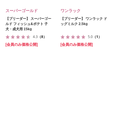
スーパーゴールド
ワンラック
【ブリーダー】 スーパーゴー
【ブリーダー】 ワンラック ド
ルド フィッシュ&ポテト 子
ッグミルク 2.5kg
犬・成犬用 15kg
4.3
（8）
5.0
（1）
[会員のみ価格公開]
[会員のみ価格公開]