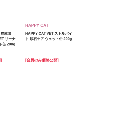
HAPPY CAT
・在庫限
HAPPY CAT VET ストルバイ
VET リーナ
ト 尿石ケア ウェット缶 200g
缶 200g
]
[会員のみ価格公開]