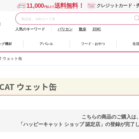
11,000
送料無料！
クレジットカード・
円以上で
様
人気のキーワード
バリカン
散歩
ZOIC
ング機材
アパレル
フード・おやつ
生
AT ウェット缶
 CAT ウェット缶
こちらの商品のご購入は
「ハッピーキャット ショップ 認定店」の登録が完了