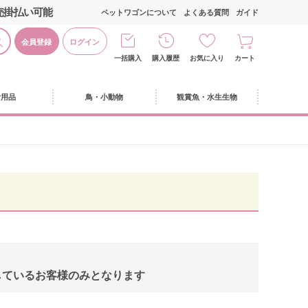
売掛払い可能
ペットワゴンについて
よくある質問
ガイド
会員登録
ログイン
一括購入
購入履歴
お気に入り
カート
活用品
鳥・小動物
観賞魚・水生生物
、
しているお客様のみとなります