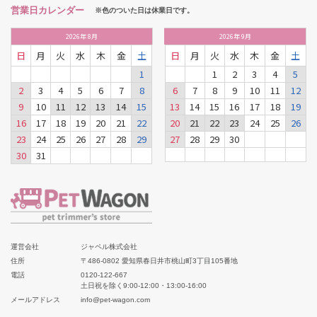
営業日カレンダー
※色のついた日は休業日です。
2026
年
8月
2026
年
9月
日
月
火
水
木
金
土
日
月
火
水
木
金
土
1
1
2
3
4
5
2
3
4
5
6
7
8
6
7
8
9
10
11
12
9
10
11
12
13
14
15
13
14
15
16
17
18
19
16
17
18
19
20
21
22
20
21
22
23
24
25
26
23
24
25
26
27
28
29
27
28
29
30
30
31
運営会社
ジャペル株式会社
住所
〒486-0802 愛知県春日井市桃山町3丁目105番地
電話
0120-122-667
土日祝を除く9:00-12:00・13:00-16:00
メールアドレス
info@pet-wagon.com