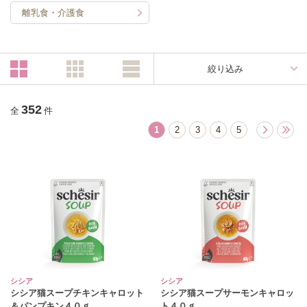
離乳食・介護食
絞り込み
352
全
件
1
2
3
4
5
シシア
シシア
シシア猫スープチキンキャロット
シシア猫スープサーモンキャロッ
＆パンプキン４０ｇ
ト４０ｇ