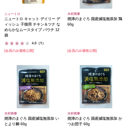
ニュートロ
木村商事
ニュートロ キャット デイリー デ
焼津のまぐろ 国産減塩無添加 鶏
ィッシュ 子猫用 チキン＆ツナ な
60g
めらかなムースタイプ パウチ 12
袋
4.0
（1）
[会員のみ価格公開]
[会員のみ価格公開]
木村商事
木村商事
焼津のまぐろ 国産減塩無添加 い
焼津のまぐろ 国産減塩無添加 か
とより鯛 60g
つお団子 60g