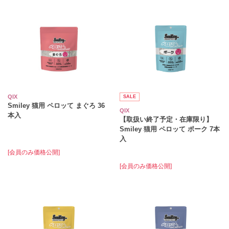
QIX
SALE
Smiley 猫用 ペロッて まぐろ 36
QIX
本入
【取扱い終了予定・在庫限り】
Smiley 猫用 ペロッて ポーク 7本
入
[会員のみ価格公開]
[会員のみ価格公開]