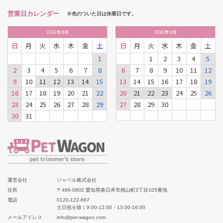
営業日カレンダー
※色のついた日は休業日です。
2026
年
8月
2026
年
9月
日
月
火
水
木
金
土
日
月
火
水
木
金
土
1
1
2
3
4
5
2
3
4
5
6
7
8
6
7
8
9
10
11
12
9
10
11
12
13
14
15
13
14
15
16
17
18
19
16
17
18
19
20
21
22
20
21
22
23
24
25
26
23
24
25
26
27
28
29
27
28
29
30
30
31
運営会社
ジャペル株式会社
住所
〒486-0802 愛知県春日井市桃山町3丁目105番地
電話
0120-122-667
土日祝を除く9:00-12:00・13:00-16:00
メールアドレス
info@pet-wagon.com