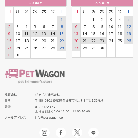
2026
年
8月
2026
年
9月
日
月
火
水
木
金
土
日
月
火
水
木
金
土
1
1
2
3
4
5
2
3
4
5
6
7
8
6
7
8
9
10
11
12
9
10
11
12
13
14
15
13
14
15
16
17
18
19
16
17
18
19
20
21
22
20
21
22
23
24
25
26
23
24
25
26
27
28
29
27
28
29
30
30
31
運営会社
ジャペル株式会社
住所
〒486-0802 愛知県春日井市桃山町3丁目105番地
電話
0120-122-667
土日祝を除く9:00-12:00・13:00-16:00
メールアドレス
info@pet-wagon.com