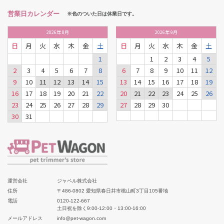
営業日カレンダー
※色のついた日は休業日です。
2026
年
8月
2026
年
9月
日
月
火
水
木
金
土
日
月
火
水
木
金
土
1
1
2
3
4
5
2
3
4
5
6
7
8
6
7
8
9
10
11
12
9
10
11
12
13
14
15
13
14
15
16
17
18
19
16
17
18
19
20
21
22
20
21
22
23
24
25
26
23
24
25
26
27
28
29
27
28
29
30
30
31
運営会社
ジャペル株式会社
住所
〒486-0802 愛知県春日井市桃山町3丁目105番地
電話
0120-122-667
土日祝を除く9:00-12:00・13:00-16:00
メールアドレス
info@pet-wagon.com