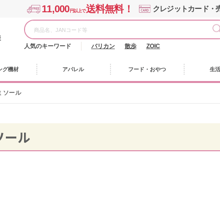
11,000
送料無料！
クレジットカード・
円以上で
様
人気のキーワード
バリカン
散歩
ZOIC
ング機材
アパレル
フード・おやつ
生
ミソール
ソール