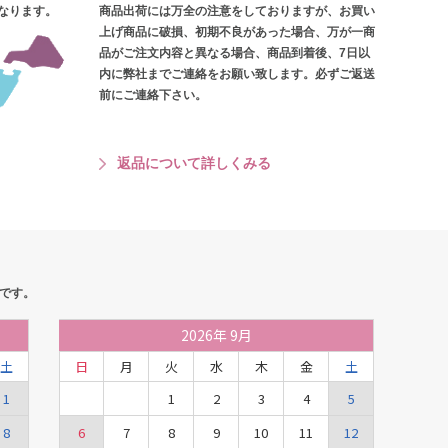
となります。
商品出荷には万全の注意をしておりますが、お買い
上げ商品に破損、初期不良があった場合、万が一商
品がご注文内容と異なる場合、商品到着後、7日以
内に弊社までご連絡をお願い致します。必ずご返送
前にご連絡下さい。
返品について詳しくみる
です。
2026
年
9月
土
日
月
火
水
木
金
土
1
1
2
3
4
5
8
6
7
8
9
10
11
12