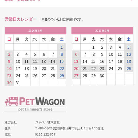
営業日カレンダー
※色のついた日は休業日です。
2026
年
8月
2026
年
9月
日
月
火
水
木
金
土
日
月
火
水
木
金
土
1
1
2
3
4
5
2
3
4
5
6
7
8
6
7
8
9
10
11
12
9
10
11
12
13
14
15
13
14
15
16
17
18
19
16
17
18
19
20
21
22
20
21
22
23
24
25
26
23
24
25
26
27
28
29
27
28
29
30
30
31
運営会社
ジャペル株式会社
住所
〒486-0802 愛知県春日井市桃山町3丁目105番地
電話
0120-122-667