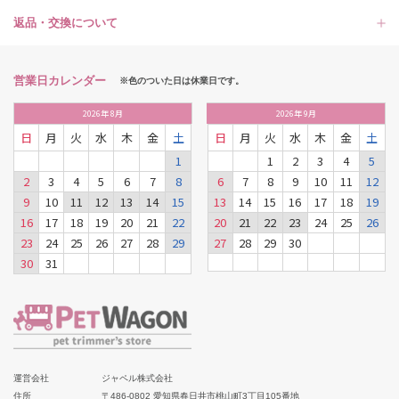
返品・交換について
営業日カレンダー
※色のついた日は休業日です。
2026
年
8月
2026
年
9月
日
月
火
水
木
金
土
日
月
火
水
木
金
土
1
1
2
3
4
5
2
3
4
5
6
7
8
6
7
8
9
10
11
12
9
10
11
12
13
14
15
13
14
15
16
17
18
19
16
17
18
19
20
21
22
20
21
22
23
24
25
26
23
24
25
26
27
28
29
27
28
29
30
30
31
運営会社
ジャペル株式会社
住所
〒486-0802 愛知県春日井市桃山町3丁目105番地