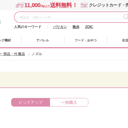
11,000
送料無料！
クレジットカード・
円以上で
様
人気のキーワード
バリカン
散歩
ZOIC
ング機材
アパレル
フード・おやつ
生
ー 部品・付属品
ノズル
ピックアップ
一括購入