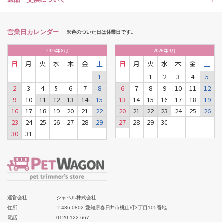
営業日カレンダー
※色のついた日は休業日です。
2026
年
8月
2026
年
9月
日
月
火
水
木
金
土
日
月
火
水
木
金
土
1
1
2
3
4
5
2
3
4
5
6
7
8
6
7
8
9
10
11
12
9
10
11
12
13
14
15
13
14
15
16
17
18
19
16
17
18
19
20
21
22
20
21
22
23
24
25
26
23
24
25
26
27
28
29
27
28
29
30
30
31
運営会社
ジャペル株式会社
住所
〒486-0802 愛知県春日井市桃山町3丁目105番地
電話
0120-122-667