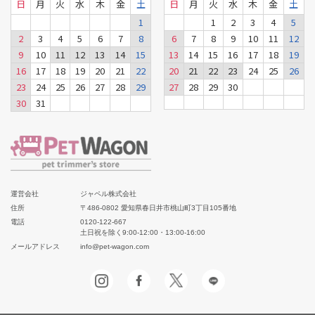
日
月
火
水
木
金
土
日
月
火
水
木
金
土
1
1
2
3
4
5
2
3
4
5
6
7
8
6
7
8
9
10
11
12
9
10
11
12
13
14
15
13
14
15
16
17
18
19
16
17
18
19
20
21
22
20
21
22
23
24
25
26
23
24
25
26
27
28
29
27
28
29
30
30
31
運営会社
ジャペル株式会社
住所
〒486-0802 愛知県春日井市桃山町3丁目105番地
電話
0120-122-667
土日祝を除く9:00-12:00・13:00-16:00
メールアドレス
info@pet-wagon.com