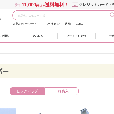
11,000
送料無料！
クレジットカード・
円以上で
様
人気のキーワード
バリカン
散歩
ZOIC
ング機材
アパレル
フード・おやつ
生
パー
ピックアップ
一括購入