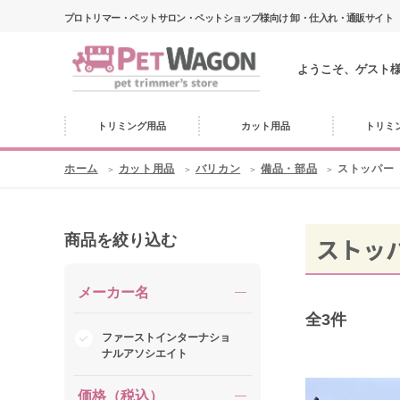
プロトリマー・ペットサロン・ペットショップ様向け 卸・仕入れ・通販サイト
ようこそ、ゲスト
トリミング用品
カット用品
トリミ
ホーム
カット用品
バリカン
備品・部品
ストッパー
商品を絞り込む
ストッ
メーカー名
全
3
件
ファーストインターナショ
ナルアソシエイト
価格（税込）