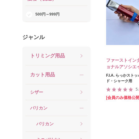
500円～999円
ジャンル
トリミング用品
ファーストイン
ョナルアソシエ
カット用品
F.I.A. らっかスト
ド・シャーク用
5
シザー
[会員のみ価格公開
バリカン
バリカン