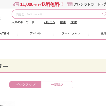
11,000
送料無料！
クレジットカード・
円以上で
様
人気のキーワード
バリカン
散歩
ZOIC
ング機材
アパレル
フード・おやつ
生
ター
ピックアップ
一括購入