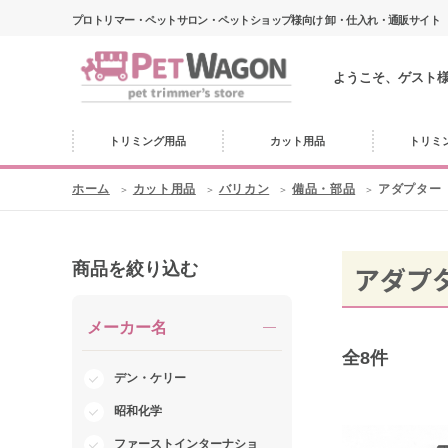
プロトリマー・ペットサロン・ペットショップ様向け 卸・仕入れ・通販サイト
ようこそ、ゲスト
トリミング用品
カット用品
トリミ
ホーム
カット用品
バリカン
備品・部品
アダプター
商品を絞り込む
アダプ
メーカー名
全
8
件
デン・ケリー
昭和化学
ファーストインターナショ