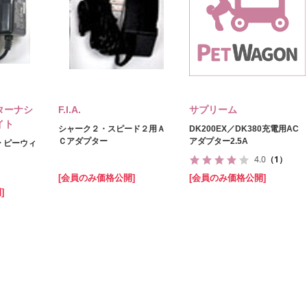
ターナシ
F.I.A.
サプリーム
イト
シャーク２・スピード２用Ａ
DK200EX／DK380充電用AC
Ｃアダプター
アダプター2.5A
ター ピーウィ
4.0
（1）
[会員のみ価格公開]
[会員のみ価格公開]
]