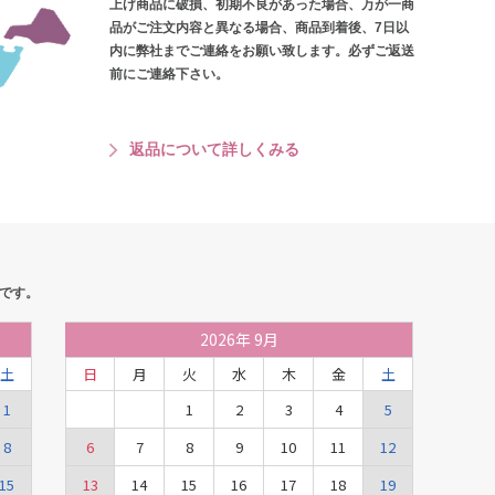
上げ商品に破損、初期不良があった場合、万が一商
品がご注文内容と異なる場合、商品到着後、7日以
内に弊社までご連絡をお願い致します。必ずご返送
前にご連絡下さい。
返品について詳しくみる
です。
2026
年
9月
土
日
月
火
水
木
金
土
1
1
2
3
4
5
8
6
7
8
9
10
11
12
15
13
14
15
16
17
18
19