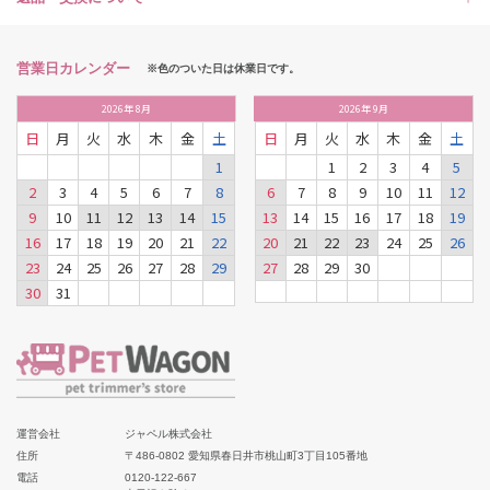
営業日カレンダー
※色のついた日は休業日です。
2026
年
8月
2026
年
9月
日
月
火
水
木
金
土
日
月
火
水
木
金
土
1
1
2
3
4
5
2
3
4
5
6
7
8
6
7
8
9
10
11
12
9
10
11
12
13
14
15
13
14
15
16
17
18
19
16
17
18
19
20
21
22
20
21
22
23
24
25
26
23
24
25
26
27
28
29
27
28
29
30
30
31
運営会社
ジャペル株式会社
住所
〒486-0802 愛知県春日井市桃山町3丁目105番地
電話
0120-122-667