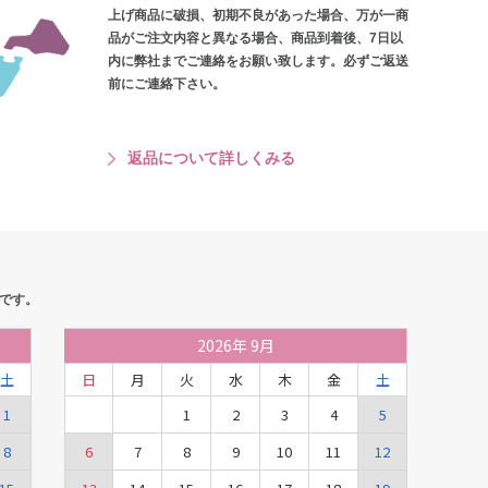
上げ商品に破損、初期不良があった場合、万が一商
品がご注文内容と異なる場合、商品到着後、7日以
内に弊社までご連絡をお願い致します。必ずご返送
前にご連絡下さい。
返品について詳しくみる
です。
2026
年
9月
土
日
月
火
水
木
金
土
1
1
2
3
4
5
8
6
7
8
9
10
11
12