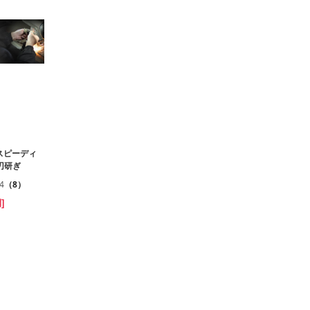
スピーディ
替刃研ぎ
.4
（8）
]