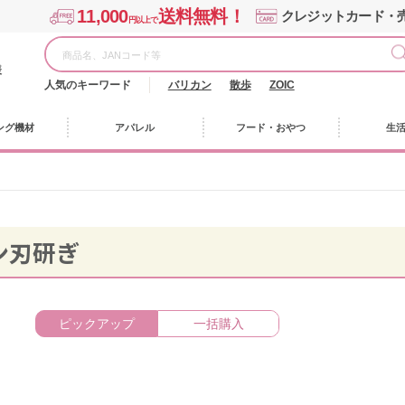
11,000
送料無料！
クレジットカード・
円以上で
様
人気のキーワード
バリカン
散歩
ZOIC
ング機材
アパレル
フード・おやつ
生
ン刃研ぎ
ピックアップ
一括購入