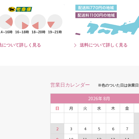
法について詳しく見る
送料について詳しく見る
営業日カレンダー
※色のついた日は休業日
2026
年
8月
日
月
火
水
木
金
2
3
4
5
6
7