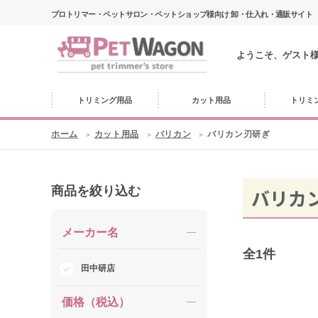
プロトリマー・ペットサロン・ペットショップ様向け 卸・仕入れ・通販サイト
ようこそ、ゲスト
トリミング用品
カット用品
トリミ
ホーム
カット用品
バリカン
バリカン刃研ぎ
商品を絞り込む
バリカ
メーカー名
全
1
件
田中研店
価格（税込）