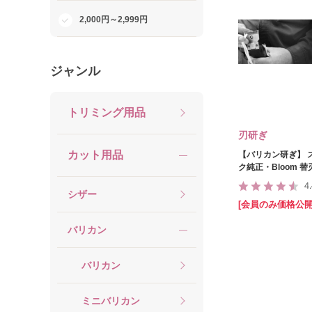
2,000円～2,999円
ジャンル
トリミング用品
刃研ぎ
カット用品
【バリカン研ぎ】 
ク純正・Bloom 
4
シザー
[会員のみ価格公開
バリカン
バリカン
ミニバリカン