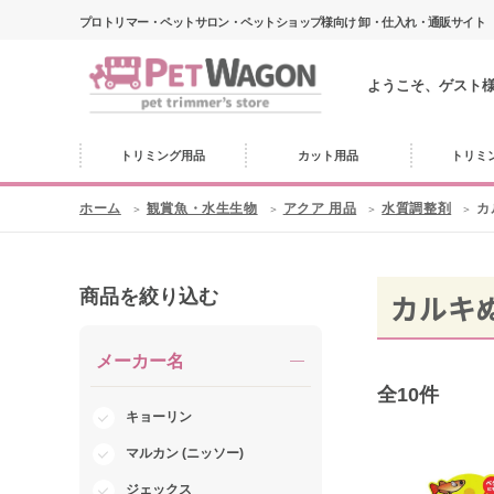
プロトリマー・ペットサロン・ペットショップ様向け 卸・仕入れ・通販サイト
ようこそ、ゲスト
トリミング用品
カット用品
トリミ
ホーム
観賞魚・水生生物
アクア 用品
水質調整剤
カ
商品を絞り込む
カルキ
メーカー名
全
10
件
キョーリン
マルカン (ニッソー)
ジェックス