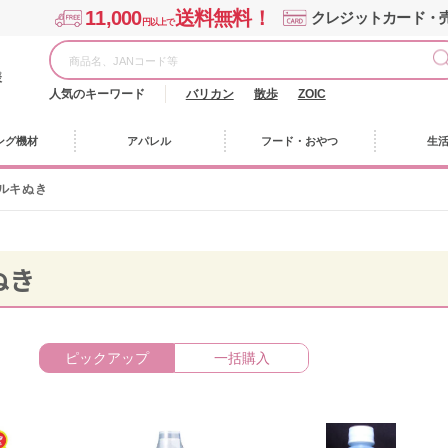
11,000
送料無料！
クレジットカード・
円以上で
様
人気のキーワード
バリカン
散歩
ZOIC
ング機材
アパレル
フード・おやつ
生
ルキぬき
ぬき
ピックアップ
一括購入