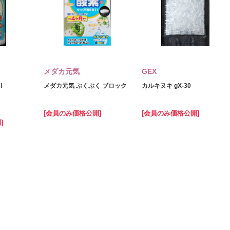
メダカ元気
GEX
l
メダカ元気 ぶくぶく ブロック
カルキヌキ gX‐30
[会員のみ価格公開]
[会員のみ価格公開]
]