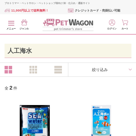
プロトリマー・ペットサロン・ペットショップ様向け 卸・仕入れ・通販サイト
11,000円以上で送料無料！
クレジットカード・売掛払い可能
メニュー
ジャンル
ログイン
カート
人工海水
絞り込み
2
全
件