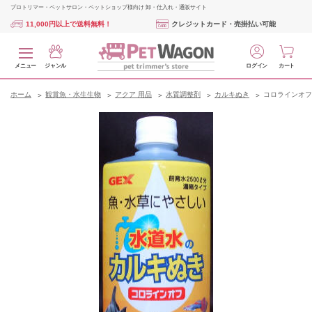
プロトリマー・ペットサロン・ペットショップ様向け 卸・仕入れ・通販サイト
11,000円以上で送料無料！
クレジットカード・売掛払い可能
メニュー
ジャンル
ログイン
カート
ホーム
観賞魚・水生生物
アクア 用品
水質調整剤
カルキぬき
コロラインオフ 