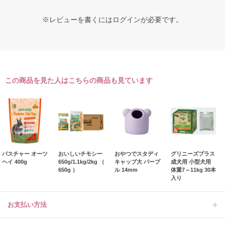
※レビューを書くには
ログイン
が必要です。
この商品を見た人はこちらの商品も見ています
パスチャー オーツ
おいしいチモシー
おやつでスタディ
グリニーズプラス
ヘイ 400g
650g/1.1kg/2kg （
キャップ大 パープ
成犬用 小型犬用
650g ）
ル 14mm
体重7～11kg 30本
入り
お支払い方法