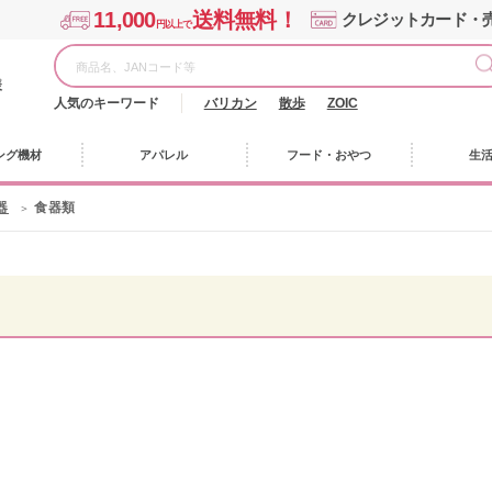
11,000
送料無料！
クレジットカード・
円以上で
様
人気のキーワード
バリカン
散歩
ZOIC
ング機材
アパレル
フード・おやつ
生
器
食器類