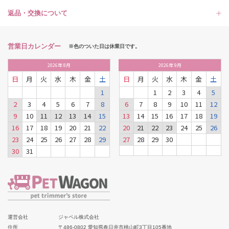
返品・交換について
営業日カレンダー
※色のついた日は休業日です。
2026
年
8月
2026
年
9月
日
月
火
水
木
金
土
日
月
火
水
木
金
土
1
1
2
3
4
5
2
3
4
5
6
7
8
6
7
8
9
10
11
12
9
10
11
12
13
14
15
13
14
15
16
17
18
19
16
17
18
19
20
21
22
20
21
22
23
24
25
26
23
24
25
26
27
28
29
27
28
29
30
30
31
運営会社
ジャペル株式会社
住所
〒486-0802 愛知県春日井市桃山町3丁目105番地