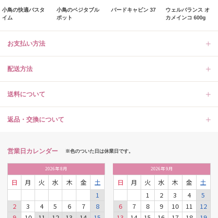
小鳥の快適バスタ
小鳥のベジタブル
バードキャビン 37
ウェルバランス オ
イム
ポット
カメインコ 600g
お支払い方法
配送方法
送料について
返品・交換について
営業日カレンダー
※色のついた日は休業日です。
2026
年
8月
2026
年
9月
日
月
火
水
木
金
土
日
月
火
水
木
金
土
1
1
2
3
4
5
2
3
4
5
6
7
8
6
7
8
9
10
11
12
9
10
11
12
13
14
15
13
14
15
16
17
18
19