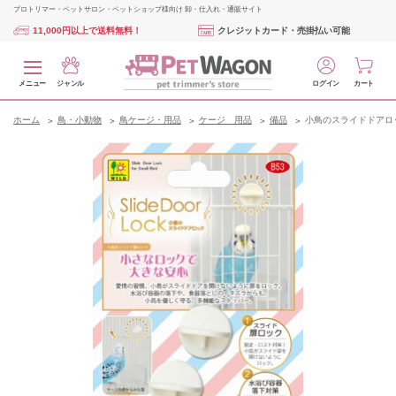
プロトリマー・ペットサロン・ペットショップ様向け 卸・仕入れ・通販サイト
11,000円以上で送料無料！
クレジットカード・売掛払い可能
メニュー
ジャンル
ログイン
カート
ホーム
鳥・小動物
鳥ケージ・用品
ケージ 用品
備品
小鳥のスライドドアロ