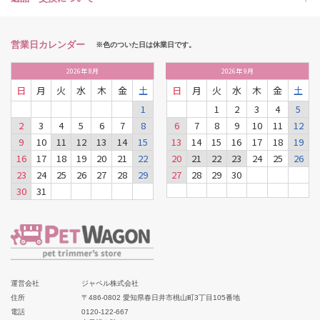
営業日カレンダー
※色のついた日は休業日です。
2026
年
8月
2026
年
9月
日
月
火
水
木
金
土
日
月
火
水
木
金
土
1
1
2
3
4
5
2
3
4
5
6
7
8
6
7
8
9
10
11
12
9
10
11
12
13
14
15
13
14
15
16
17
18
19
16
17
18
19
20
21
22
20
21
22
23
24
25
26
23
24
25
26
27
28
29
27
28
29
30
30
31
運営会社
ジャペル株式会社
住所
〒486-0802 愛知県春日井市桃山町3丁目105番地
電話
0120-122-667