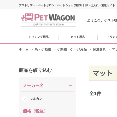
プロトリマー・ペットサロン・ペットショップ様向け 卸・仕入れ・通販サイト
ようこそ、ゲスト
トリミング用品
カット用品
トリミ
ホーム
鳥・小動物
小動物 ケージ用品
保温器具
マ
商品を絞り込む
マット
メーカー名
全
1
件
マルカン
価格（税込）