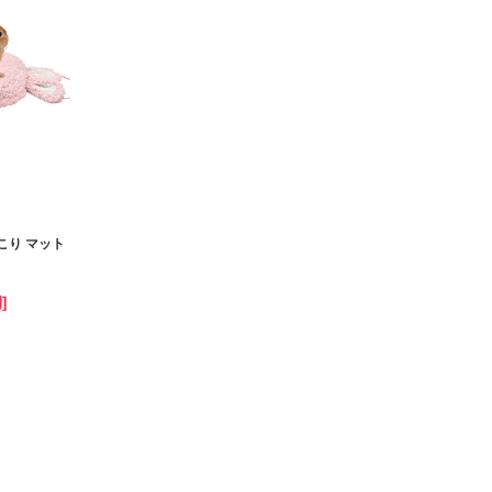
こり マット
]