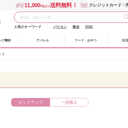
11,000
送料無料！
クレジットカード・
円以上で
様
人気のキーワード
バリカン
散歩
ZOIC
ング機材
アパレル
フード・おやつ
生
ット
ピックアップ
一括購入