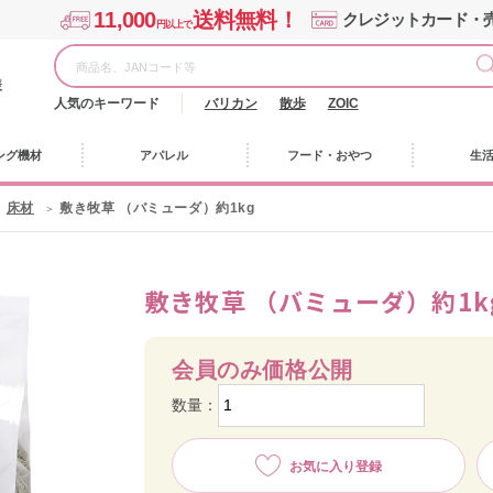
11,000
送料無料！
クレジットカード・
円以上で
様
人気のキーワード
バリカン
散歩
ZOIC
ング機材
アパレル
フード・おやつ
生
床材
敷き牧草 （バミューダ）約1kg
敷き牧草 （バミューダ）約1k
会員のみ価格公開
数量：
お気に入り登録