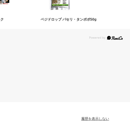
ック
ベジドロップ パセリ・タンポポ50g
履歴を表示しない