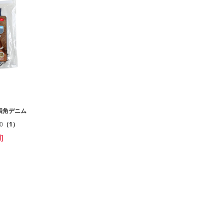
四角デニム
.0
（1）
]