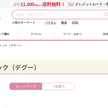
11,000
送料無料！
クレジットカード・
円以上で
様
人気のキーワード
バリカン
散歩
ZOIC
ング機材
アパレル
フード・おやつ
生
モック（デグー）
ック（デグー）
ピックアップ
一括購入