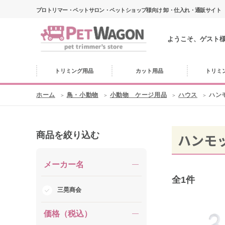
プロトリマー・ペットサロン・ペットショップ様向け 卸・仕入れ・通販サイト
ようこそ、ゲスト
トリミング用品
カット用品
トリミ
ホーム
鳥・小動物
小動物 ケージ用品
ハウス
ハン
商品を絞り込む
ハンモ
メーカー名
全
1
件
三晃商会
価格（税込）