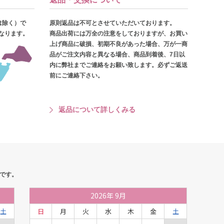
は除く）で
原則返品は不可とさせていただいております。
となります。
商品出荷には万全の注意をしておりますが、お買い
上げ商品に破損、初期不良があった場合、万が一商
品がご注文内容と異なる場合、商品到着後、7日以
内に弊社までご連絡をお願い致します。必ずご返送
前にご連絡下さい。
返品について詳しくみる
です。
2026
年
9月
土
日
月
火
水
木
金
土