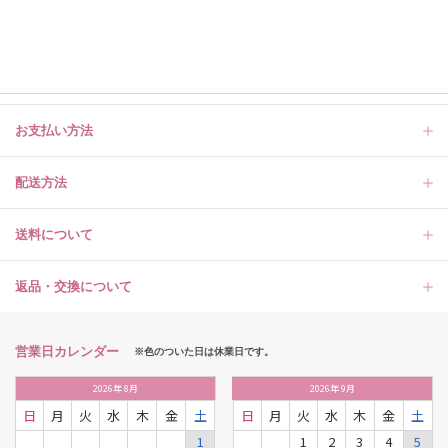
お支払い方法
配送方法
送料について
返品・交換について
営業日カレンダー
※色のついた日は休業日です。
2026
年
8月
2026
年
9月
日
月
火
水
木
金
土
日
月
火
水
木
金
土
1
1
2
3
4
5