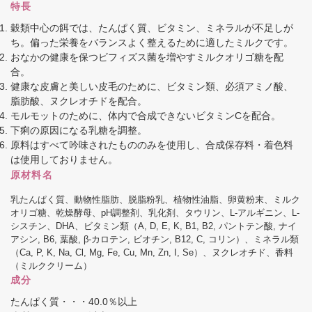
特長
穀類中心の餌では、たんぱく質、ビタミン、ミネラルが不足しが
ち。偏った栄養をバランスよく整えるために適したミルクです。
おなかの健康を保つビフィズス菌を増やすミルクオリゴ糖を配
合。
健康な皮膚と美しい皮毛のために、ビタミン類、必須アミノ酸、
脂肪酸、ヌクレオチドを配合。
モルモットのために、体内で合成できないビタミンCを配合。
下痢の原因になる乳糖を調整。
原料はすべて吟味されたもののみを使用し、合成保存料・着色料
は使用しておりません。
原材料名
乳たんぱく質、動物性脂肪、脱脂粉乳、植物性油脂、卵黄粉末、ミルク
オリゴ糖、乾燥酵母、pH調整剤、乳化剤、タウリン、L-アルギニン、L-
シスチン、DHA、ビタミン類（A, D, E, K, B
1
, B
2
, パントテン酸, ナイ
アシン, B
6, 葉酸, β-カロテン, ビオチン, B
12
, C, コリン）、ミネラル類
（Ca, P, K, Na, Cl, Mg, Fe, Cu, Mn, Zn, I, Se）、ヌクレオチド、香料
（ミルククリーム）
成分
たんぱく質・・・40.0％以上