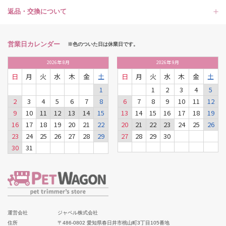
返品・交換について
営業日カレンダー
※色のついた日は休業日です。
2026
年
8月
2026
年
9月
日
月
火
水
木
金
土
日
月
火
水
木
金
土
1
1
2
3
4
5
2
3
4
5
6
7
8
6
7
8
9
10
11
12
9
10
11
12
13
14
15
13
14
15
16
17
18
19
16
17
18
19
20
21
22
20
21
22
23
24
25
26
23
24
25
26
27
28
29
27
28
29
30
30
31
運営会社
ジャペル株式会社
住所
〒486-0802 愛知県春日井市桃山町3丁目105番地