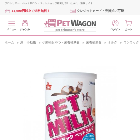
プロトリマー・ペットサロン・ペットショップ様向け 卸・仕入れ・通販サイト
11,000円以上で送料無料！
クレジットカード・売掛払い可能
メニュー
ジャンル
ログイン
カート
ホーム
鳥・小動物
小動物おやつ・栄養補助食
栄養補助食
ミルク
ワンラック 