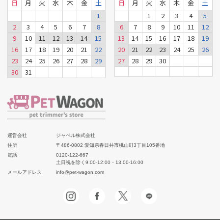
日
月
火
水
木
金
土
日
月
火
水
木
金
土
1
1
2
3
4
5
2
3
4
5
6
7
8
6
7
8
9
10
11
12
9
10
11
12
13
14
15
13
14
15
16
17
18
19
16
17
18
19
20
21
22
20
21
22
23
24
25
26
23
24
25
26
27
28
29
27
28
29
30
30
31
運営会社
ジャペル株式会社
住所
〒486-0802 愛知県春日井市桃山町3丁目105番地
電話
0120-122-667
土日祝を除く9:00-12:00・13:00-16:00
メールアドレス
info@pet-wagon.com