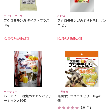
テイストプラス
CASA
フクロモモンガ テイストプラス
フクロモモンガのすりおろし リン
50g
ゴゼリー
[会員のみ価格公開]
[会員のみ価格公開]
ハーティー
三晃商会
ハーティー 3種類のモモンガゼリ
充実果汁フクモモゼリー16g×10
ーミックス10個
個
5.0
（1）