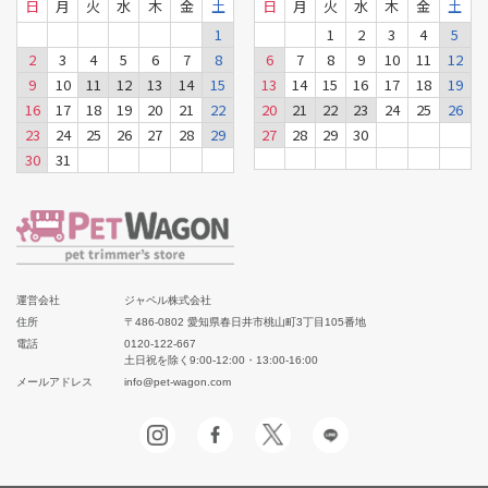
日
月
火
水
木
金
土
日
月
火
水
木
金
土
1
1
2
3
4
5
2
3
4
5
6
7
8
6
7
8
9
10
11
12
9
10
11
12
13
14
15
13
14
15
16
17
18
19
16
17
18
19
20
21
22
20
21
22
23
24
25
26
23
24
25
26
27
28
29
27
28
29
30
30
31
運営会社
ジャペル株式会社
住所
〒486-0802 愛知県春日井市桃山町3丁目105番地
電話
0120-122-667
土日祝を除く9:00-12:00・13:00-16:00
メールアドレス
info@pet-wagon.com