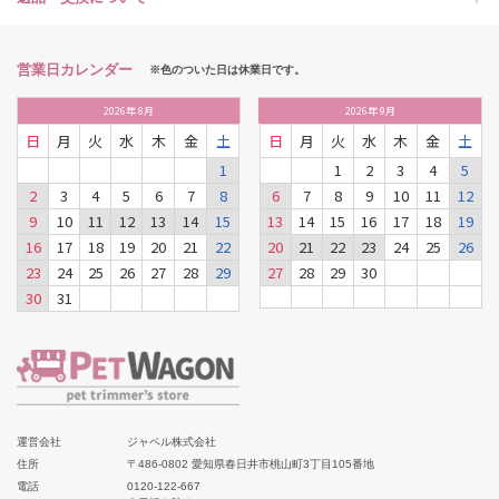
営業日カレンダー
※色のついた日は休業日です。
2026
年
8月
2026
年
9月
日
月
火
水
木
金
土
日
月
火
水
木
金
土
1
1
2
3
4
5
2
3
4
5
6
7
8
6
7
8
9
10
11
12
9
10
11
12
13
14
15
13
14
15
16
17
18
19
16
17
18
19
20
21
22
20
21
22
23
24
25
26
23
24
25
26
27
28
29
27
28
29
30
30
31
運営会社
ジャペル株式会社
住所
〒486-0802 愛知県春日井市桃山町3丁目105番地
電話
0120-122-667