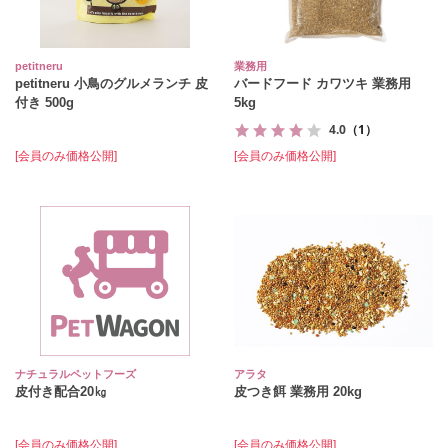
petitneru
業務用
petitneru 小鳥のグルメランチ 皮
バードフード カワツキ 業務用
付き 500g
5kg
4.0
（1）
[会員のみ価格公開]
[会員のみ価格公開]
ナチュラルペットフーズ
アラタ
皮付き配合20㎏
皮つき餌 業務用 20kg
[会員のみ価格公開]
[会員のみ価格公開]