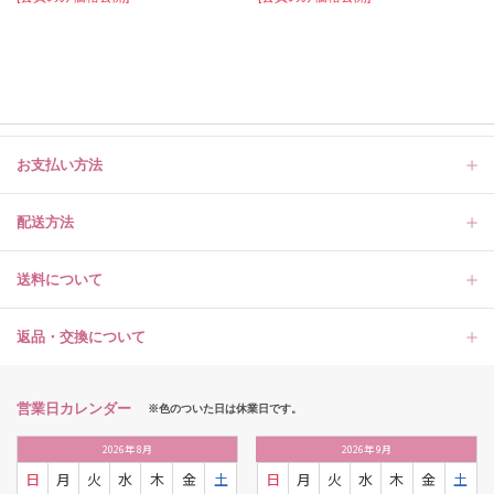
お支払い方法
配送方法
送料について
返品・交換について
営業日カレンダー
※色のついた日は休業日です。
2026
年
8月
2026
年
9月
日
月
火
水
木
金
土
日
月
火
水
木
金
土