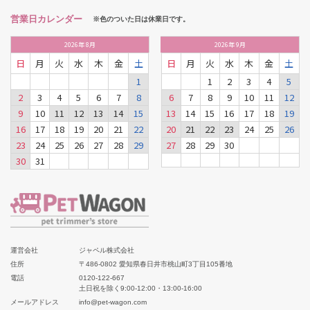
営業日カレンダー
※色のついた日は休業日です。
2026
年
8月
2026
年
9月
日
月
火
水
木
金
土
日
月
火
水
木
金
土
1
1
2
3
4
5
2
3
4
5
6
7
8
6
7
8
9
10
11
12
9
10
11
12
13
14
15
13
14
15
16
17
18
19
16
17
18
19
20
21
22
20
21
22
23
24
25
26
23
24
25
26
27
28
29
27
28
29
30
30
31
運営会社
ジャペル株式会社
住所
〒486-0802 愛知県春日井市桃山町3丁目105番地
電話
0120-122-667
土日祝を除く9:00-12:00・13:00-16:00
メールアドレス
info@pet-wagon.com