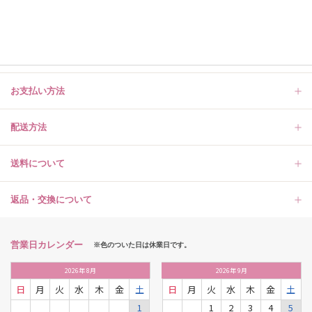
お支払い方法
配送方法
送料について
返品・交換について
営業日カレンダー
※色のついた日は休業日です。
2026
年
8月
2026
年
9月
日
月
火
水
木
金
土
日
月
火
水
木
金
土
1
1
2
3
4
5