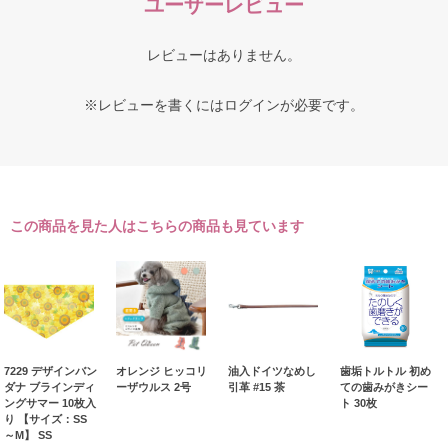
ユーザーレビュー
レビューはありません。
※レビューを書くには
ログイン
が必要です。
この商品を見た人はこちらの商品も見ています
7229 デザインバン
オレンジ ヒッコリ
油入ドイツなめし
歯垢トルトル 初め
ダナ ブラインディ
ーザウルス 2号
引革 #15 茶
ての歯みがきシー
ングサマー 10枚入
ト 30枚
り 【サイズ：SS
～M】 SS