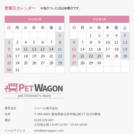
営業日カレンダー
※色のついた日は休業日です。
2026
年
8月
2026
年
9月
日
月
火
水
木
金
土
日
月
火
水
木
金
土
1
1
2
3
4
5
2
3
4
5
6
7
8
6
7
8
9
10
11
12
9
10
11
12
13
14
15
13
14
15
16
17
18
19
16
17
18
19
20
21
22
20
21
22
23
24
25
26
23
24
25
26
27
28
29
27
28
29
30
30
31
運営会社
ジャペル株式会社
住所
〒486-0802 愛知県春日井市桃山町3丁目105番地
電話
0120-122-667
土日祝を除く9:00-12:00・13:00-16:00
メールアドレス
info@pet-wagon.com