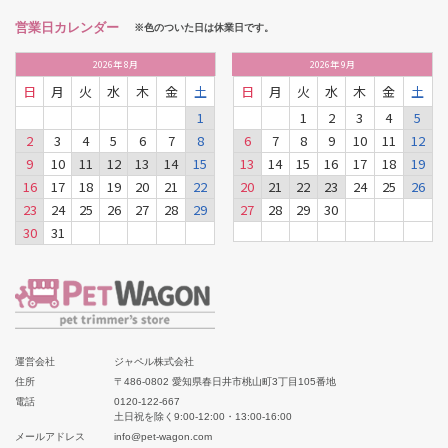
営業日カレンダー
※色のついた日は休業日です。
2026
年
8月
2026
年
9月
日
月
火
水
木
金
土
日
月
火
水
木
金
土
1
1
2
3
4
5
2
3
4
5
6
7
8
6
7
8
9
10
11
12
9
10
11
12
13
14
15
13
14
15
16
17
18
19
16
17
18
19
20
21
22
20
21
22
23
24
25
26
23
24
25
26
27
28
29
27
28
29
30
30
31
運営会社
ジャペル株式会社
住所
〒486-0802 愛知県春日井市桃山町3丁目105番地
電話
0120-122-667
土日祝を除く9:00-12:00・13:00-16:00
メールアドレス
info@pet-wagon.com