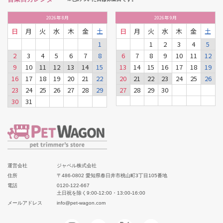
2026
年
8月
2026
年
9月
日
月
火
水
木
金
土
日
月
火
水
木
金
土
1
1
2
3
4
5
2
3
4
5
6
7
8
6
7
8
9
10
11
12
9
10
11
12
13
14
15
13
14
15
16
17
18
19
16
17
18
19
20
21
22
20
21
22
23
24
25
26
23
24
25
26
27
28
29
27
28
29
30
30
31
運営会社
ジャペル株式会社
住所
〒486-0802 愛知県春日井市桃山町3丁目105番地
電話
0120-122-667
土日祝を除く9:00-12:00・13:00-16:00
メールアドレス
info@pet-wagon.com