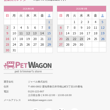
2026
年
8月
2026
年
9月
日
月
火
水
木
金
土
日
月
火
水
木
金
土
1
1
2
3
4
5
2
3
4
5
6
7
8
6
7
8
9
10
11
12
9
10
11
12
13
14
15
13
14
15
16
17
18
19
16
17
18
19
20
21
22
20
21
22
23
24
25
26
23
24
25
26
27
28
29
27
28
29
30
30
31
運営会社
ジャペル株式会社
住所
〒486-0802 愛知県春日井市桃山町3丁目105番地
電話
0120-122-667
土日祝を除く9:00-12:00・13:00-16:00
メールアドレス
info@pet-wagon.com