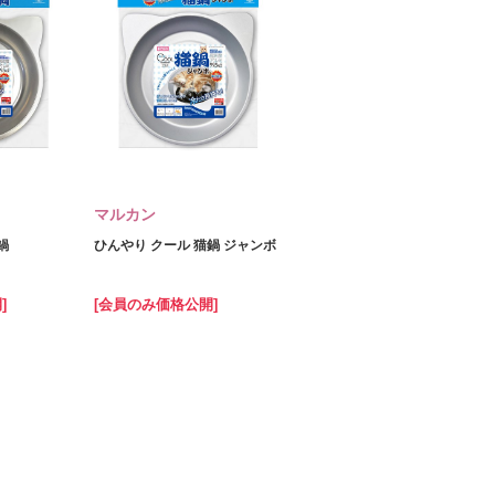
マルカン
鍋
ひんやり クール 猫鍋 ジャンボ
]
[会員のみ価格公開]