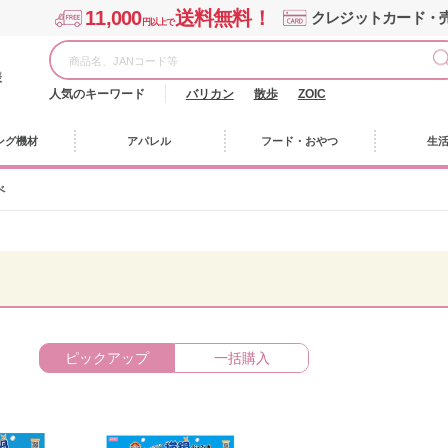
11,000
送料無料！
クレジットカード・
円以上で
様
人気のキーワード
バリカン
散歩
ZOIC
ング機材
アパレル
フード・おやつ
生
べ
ピックアップ
一括購入