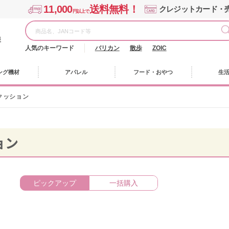
11,000
送料無料！
クレジットカード・
円以上で
様
人気のキーワード
バリカン
散歩
ZOIC
ング機材
アパレル
フード・おやつ
生
クッション
ョン
ピックアップ
一括購入