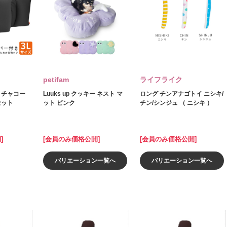
petifam
ライフライク
Ｌチャコー
Luuks up クッキー ネスト マ
ロング チンアナゴトイ ニシキ/
セット
ット ピンク
チン/シンジュ （ ニシキ ）
]
[会員のみ価格公開]
[会員のみ価格公開]
バリエーション一覧へ
バリエーション一覧へ