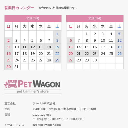
営業日カレンダー
※色のついた日は休業日です。
2026
年
8月
2026
年
9月
日
月
火
水
木
金
土
日
月
火
水
木
金
土
1
1
2
3
4
5
2
3
4
5
6
7
8
6
7
8
9
10
11
12
9
10
11
12
13
14
15
13
14
15
16
17
18
19
16
17
18
19
20
21
22
20
21
22
23
24
25
26
23
24
25
26
27
28
29
27
28
29
30
30
31
運営会社
ジャペル株式会社
住所
〒486-0802 愛知県春日井市桃山町3丁目105番地
電話
0120-122-667
土日祝を除く9:00-12:00・13:00-16:00
メールアドレス
info@pet-wagon.com