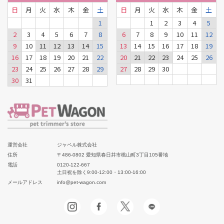
日
月
火
水
木
金
土
日
月
火
水
木
金
土
1
1
2
3
4
5
2
3
4
5
6
7
8
6
7
8
9
10
11
12
9
10
11
12
13
14
15
13
14
15
16
17
18
19
16
17
18
19
20
21
22
20
21
22
23
24
25
26
23
24
25
26
27
28
29
27
28
29
30
30
31
運営会社
ジャペル株式会社
住所
〒486-0802 愛知県春日井市桃山町3丁目105番地
電話
0120-122-667
土日祝を除く9:00-12:00・13:00-16:00
メールアドレス
info@pet-wagon.com