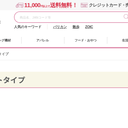
11,000
送料無料！
クレジットカード・
円以上で
様
人気のキーワード
バリカン
散歩
ZOIC
ング機材
アパレル
フード・おやつ
生
タイプ
トタイプ