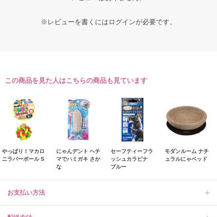
※レビューを書くには
ログイン
が必要です。
この商品を見た人はこちらの商品も見ています
やっぱり！マカロ
にゃんデント ヘチ
セーフティーフラ
モダンルーム ナチ
ニラバーボール S
マでハミガキ さか
ッシュカラビナ
ュラルにゃベッド
な
ブルー
お支払い方法