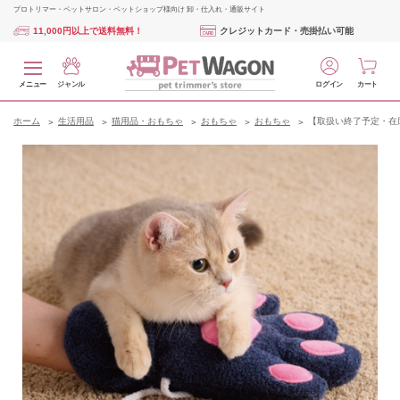
プロトリマー・ペットサロン・ペットショップ様向け 卸・仕入れ・通販サイト
11,000円以上で送料無料！
クレジットカード・売掛払い可能
メニュー
ジャンル
ログイン
カート
ホーム
生活用品
猫用品・おもちゃ
おもちゃ
おもちゃ
【取扱い終了予定・在