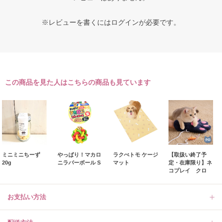
※レビューを書くには
ログイン
が必要です。
この商品を見た人はこちらの商品も見ています
ミニミニちーず
やっぱり！マカロ
ラクぺトモ ケージ
【取扱い終了予
20g
ニラバーボール S
マット
定・在庫限り】ネ
コプレイ クロ
お支払い方法