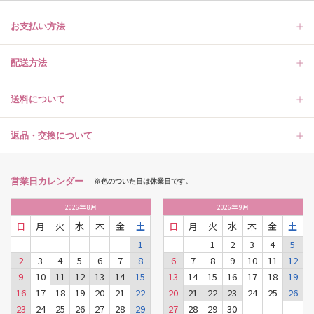
お支払い方法
配送方法
送料について
返品・交換について
営業日カレンダー
※色のついた日は休業日です。
2026
年
8月
2026
年
9月
日
月
火
水
木
金
土
日
月
火
水
木
金
土
1
1
2
3
4
5
2
3
4
5
6
7
8
6
7
8
9
10
11
12
9
10
11
12
13
14
15
13
14
15
16
17
18
19
16
17
18
19
20
21
22
20
21
22
23
24
25
26
23
24
25
26
27
28
29
27
28
29
30