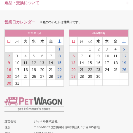
返品・交換について
営業日カレンダー
※色のついた日は休業日です。
2026
年
8月
2026
年
9月
日
月
火
水
木
金
土
日
月
火
水
木
金
土
1
1
2
3
4
5
2
3
4
5
6
7
8
6
7
8
9
10
11
12
9
10
11
12
13
14
15
13
14
15
16
17
18
19
16
17
18
19
20
21
22
20
21
22
23
24
25
26
23
24
25
26
27
28
29
27
28
29
30
30
31
運営会社
ジャペル株式会社
住所
〒486-0802 愛知県春日井市桃山町3丁目105番地